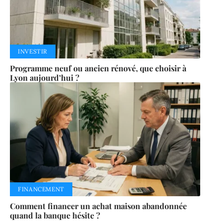
INVESTIR
Programme neuf ou ancien rénové, que choisir à
Lyon aujourd’hui ?
FINANCEMENT
Comment financer un achat maison abandonnée
quand la banque hésite ?