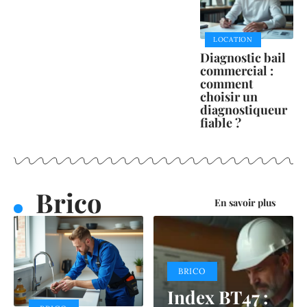
LOCATION
Diagnostic bail
commercial :
comment
choisir un
diagnostiqueur
fiable ?
Brico
En savoir plus
BRICO
Index BT47 :