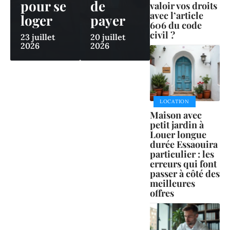
pour se
de
valoir vos droits
avec l’article
loger
payer
606 du code
civil ?
23 juillet
20 juillet
2026
2026
LOCATION
Maison avec
petit jardin à
Louer longue
durée Essaouira
particulier : les
erreurs qui font
passer à côté des
meilleures
offres