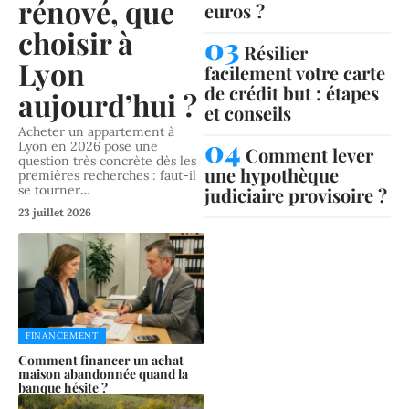
rénové, que
euros ?
choisir à
Résilier
Lyon
facilement votre carte
de crédit but : étapes
aujourd’hui ?
et conseils
Acheter un appartement à
Lyon en 2026 pose une
Comment lever
question très concrète dès les
une hypothèque
premières recherches : faut-il
se tourner
…
judiciaire provisoire ?
23 juillet 2026
FINANCEMENT
Comment financer un achat
maison abandonnée quand la
banque hésite ?