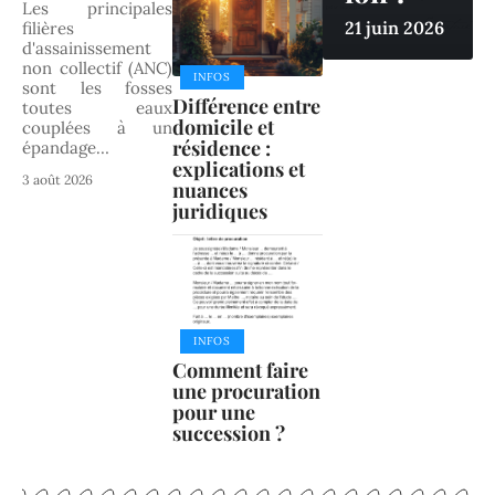
Les principales
21 juin 2026
filières
d'assainissement
non collectif (ANC)
INFOS
sont les fosses
Différence entre
toutes eaux
domicile et
couplées à un
résidence :
épandage
…
explications et
3 août 2026
nuances
juridiques
INFOS
Comment faire
une procuration
pour une
succession ?