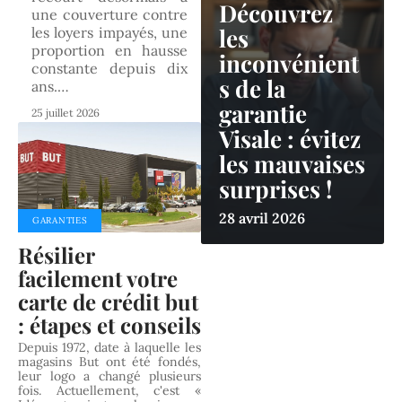
Découvrez
une couverture contre
les
les loyers impayés, une
proportion en hausse
inconvénient
constante depuis dix
s de la
ans.
…
garantie
25 juillet 2026
Visale : évitez
les mauvaises
surprises !
28 avril 2026
GARANTIES
Résilier
facilement votre
carte de crédit but
: étapes et conseils
Depuis 1972, date à laquelle les
magasins But ont été fondés,
leur logo a changé plusieurs
fois. Actuellement, c'est «