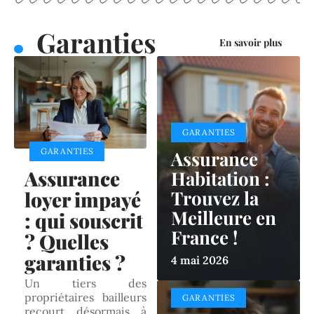
Garanties
En savoir plus
GARANTIES
GARANTIES
Assurance
Assurance
Habitation :
Trouvez la
loyer impayé
Meilleure en
: qui souscrit
France !
? Quelles
garanties ?
4 mai 2026
Un tiers des
propriétaires bailleurs
GARANTIES
recourt désormais à