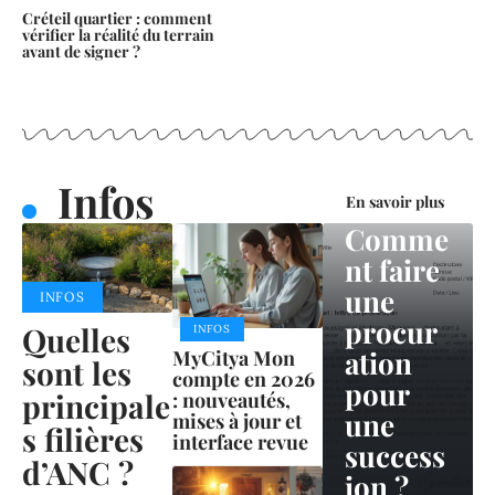
Créteil quartier : comment
vérifier la réalité du terrain
avant de signer ?
Infos
INFOS
En savoir plus
Comme
nt faire
une
INFOS
procur
Quelles
INFOS
ation
MyCitya Mon
sont les
compte en 2026
pour
principale
: nouveautés,
une
mises à jour et
s filières
interface revue
success
d’ANC ?
ion ?