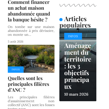
Comment financer
un achat maison
abandonnée quand
Articles
la banque hésite ?
populaires
On tombe sur une maison
abandonnée à prix dérisoire,
on monte un
…
INFOS
5 août 2026
Aménage
ment du
territoire
: les 3
INFOS
objectifs
Quelles sont les
principa
principales filières
ux
d’ANC ?
10 mars 2026
Les principales filières
d'assainissement non
collectif (ANC) sont les fosses
toutes eaux
…