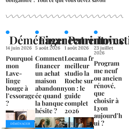
obligatoire ? Tout ce que vous devez savoir
Déménager
Financement
Patrimoine
Invest
14 juin 2026
5 août 2026
1 août 2026
23 juillet
2026
Pourquoi
Comment
Locama fr
Program
mon
financer
meilleur
me neuf
Lave-
un achat
studio la
ou ancien
linge
maison
Roche sur
rénové,
bouge à
abandonn
yon : le
que
l’essorage
ée quand
guide
choisir à
?
la banque
complet
Lyon
hésite ?
2026
aujourd’h
ui ?
DÉMÉNAGER