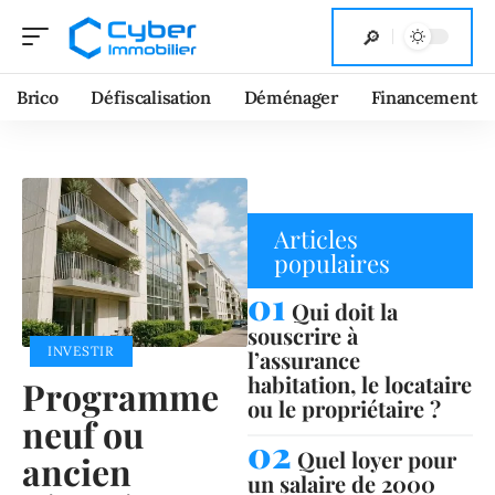
Brico
Défiscalisation
Déménager
Financement
Articles
populaires
Qui doit la
souscrire à
INVESTIR
l’assurance
habitation, le locataire
Programme
ou le propriétaire ?
neuf ou
Quel loyer pour
ancien
un salaire de 2000