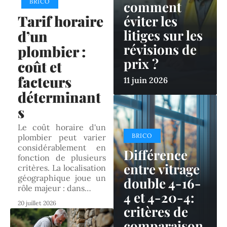
BRICO
comment
Tarif horaire
éviter les
litiges sur les
d’un
révisions de
plombier :
prix ?
coût et
facteurs
11 juin 2026
déterminant
s
Le coût horaire d'un
BRICO
plombier peut varier
considérablement en
Différence
fonction de plusieurs
entre vitrage
critères. La localisation
géographique joue un
double 4-16-
rôle majeur : dans
…
4 et 4-20-4:
20 juillet 2026
critères de
comparaison