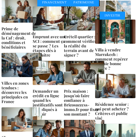
FINANCEMENT
PATRIMOINE
INVESTIR
Prime de
déménagement de
Emprunt avec une
Créteil quartier :
la Caf : droit,
SCI : comment ça
comment vérifier
conditions et
se passe ? Les
la réalité du
bénéficiaires
Villa à vendre
étapes clés à
terrain avant de
Marrakech :
connaître
signer ?
comment repérer
la vraie bonne
affaire ?
Villes en zones
tendues :
Demander un
Prix maison :
découvrez les
crédit en ligne
jusqu’où faire
principales en
quand les
confiance à
France
Résidence senior :
justificatifs sont
Bricosuccess-
qui peut acheter ?
compliqués à
immo.fr pour fixer
Critères et public
fournir
son montant ?
visé