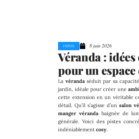
8 juin 2026
INFOS
Véranda : idée
pour un espace
La
véranda
séduit par sa capacité
jardin, idéale pour créer une
ambi
cette extension en un véritable 
détail. Qu’il s’agisse d’un
salon v
manger véranda
baignée de lumi
générale. Voici des pistes conc
indéniablement
cosy
.