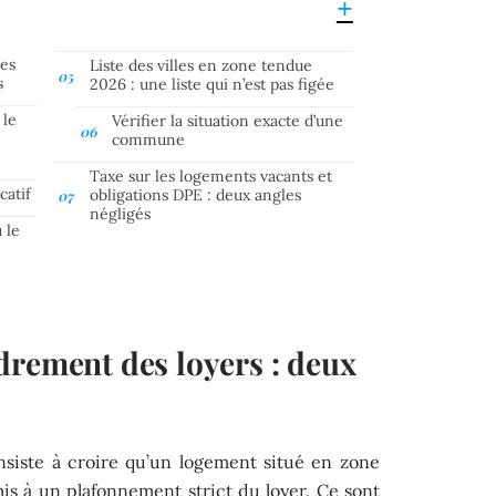
es
Liste des villes en zone tendue
s
2026 : une liste qui n’est pas figée
 le
Vérifier la situation exacte d’une
commune
Taxe sur les logements vacants et
catif
obligations DPE : deux angles
négligés
ù le
drement des loyers : deux
nsiste à croire qu’un logement situé en zone
s à un plafonnement strict du loyer. Ce sont