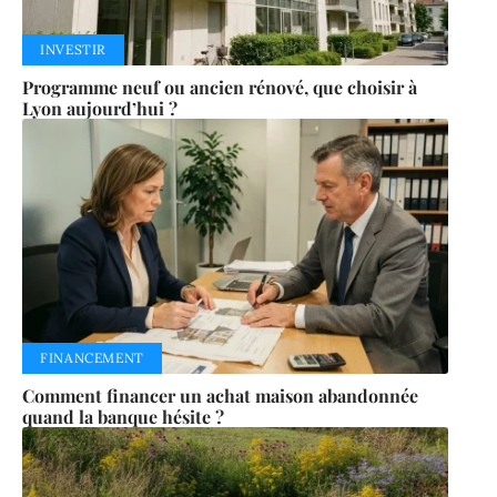
INVESTIR
Programme neuf ou ancien rénové, que choisir à
Lyon aujourd’hui ?
FINANCEMENT
Comment financer un achat maison abandonnée
quand la banque hésite ?