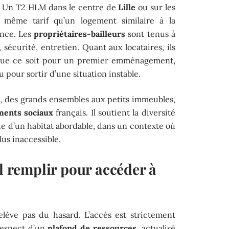
if. Un T2 HLM dans le centre de
Lille
ou sur les
 même tarif qu’un logement similaire à la
ence. Les
propriétaires-bailleurs
sont tenus à
sécurité, entretien. Quant aux locataires, ils
, que ce soit pour un premier emménagement,
our sortir d’une situation instable.
s, des grands ensembles aux petits immeubles,
ments sociaux
français. Il soutient la diversité
de d’un habitat abordable, dans un contexte où
lus inaccessible.
il remplir pour accéder à
?
lève pas du hasard. L’accès est strictement
respect d’un
plafond de ressources
, actualisé