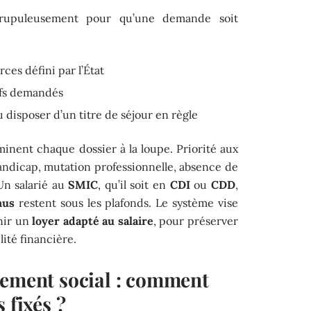
scrupuleusement pour qu’une demande soit
ces défini par l’État
tifs demandés
u disposer d’un titre de séjour en règle
inent chaque dossier à la loupe. Priorité aux
handicap, mutation professionnelle, absence de
Un salarié au
SMIC
, qu’il soit en
CDI
ou
CDD
,
nus
restent sous les plafonds. Le système vise
enir un
loyer adapté au salaire
, pour préserver
lité financière.
gement social : comment
 fixés ?