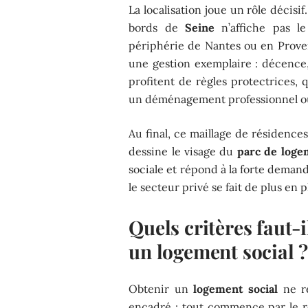
La localisation joue un rôle décis
bords de
Seine
n’affiche pas le
périphérie de Nantes ou en Prov
une gestion exemplaire : décence, 
profitent de règles protectrices
un déménagement professionnel ou p
Au final, ce maillage de résidence
dessine le visage du
parc de loge
sociale et répond à la forte deman
le secteur privé se fait de plus en p
Quels critères faut-
un logement social 
Obtenir un
logement social
ne re
encadré : tout commence par le 