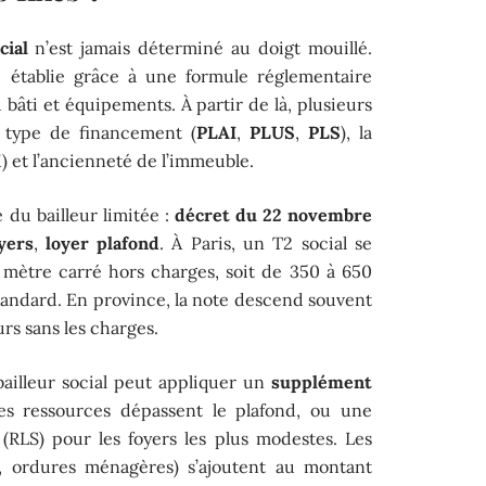
cial
n’est jamais déterminé au doigt mouillé.
, établie grâce à une formule réglementaire
u bâti et équipements. À partir de là, plusieurs
 type de financement (
PLAI
,
PLUS
,
PLS
), la
) et l’ancienneté de l’immeuble.
é du bailleur limitée :
décret du 22 novembre
yers
,
loyer plafond
. À Paris, un T2 social se
 mètre carré hors charges, soit de 350 à 650
tandard. En province, la note descend souvent
rs sans les charges.
 bailleur social peut appliquer un
supplément
es ressources dépassent le plafond, ou une
(RLS) pour les foyers les plus modestes. Les
, ordures ménagères) s’ajoutent au montant