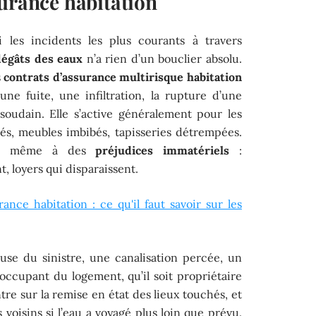
surance habitation
 les incidents les plus courants à travers
dégâts des eaux
n’a rien d’un bouclier absolu.
s
contrats d’assurance multirisque habitation
une fuite, une infiltration, la rupture d’une
oudain. Elle s’active généralement pour les
s, meubles imbibés, tapisseries détrempées.
tend même à des
préjudices immatériels
:
t, loyers qui disparaissent.
rance habitation : ce qu'il faut savoir sur les
ause du sinistre, une canalisation percée, un
l’occupant du logement, qu’il soit propriétaire
tre sur la remise en état des lieux touchés, et
s voisins si l’eau a voyagé plus loin que prévu.