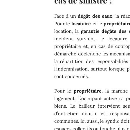
cas de sinistre ?
Face à un
dégât des eaux
, la ré
Pour le
locataire
et le
propriétai
location, la
garantie dégâts des 
incident survient, le locatair
propriétaire et, en cas de coprop
démarche déclenche les mécanism
la répartition des responsabilité
l’indemnisation, surtout lorsque
sont concernés.
Pour le
propriétaire
, la marche 
logement. L’occupant active sa p
biens. Le bailleur intervient s
d’entretien dont il est respons
communes. Ici aussi, le syndic doit 
espaces collectifs ou touche plusie