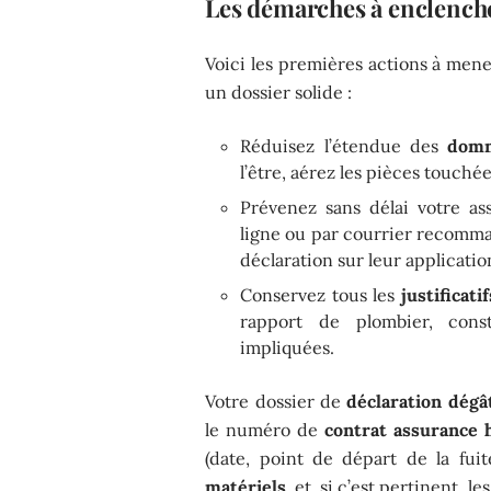
Les démarches à enclench
Voici les premières actions à mene
un dossier solide :
Réduisez l’étendue des
dom
l’être, aérez les pièces touchée
Prévenez sans délai votre ass
ligne ou par courrier recomma
déclaration sur leur applicatio
Conservez tous les
justificatif
rapport de plombier, const
impliquées.
Votre dossier de
déclaration dégâ
le numéro de
contrat assurance 
(date, point de départ de la fuit
matériels
, et, si c’est pertinent,