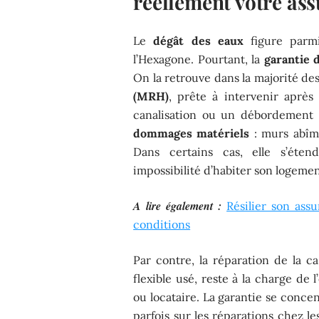
réellement votre as
Le
dégât des eaux
figure parmi
l’Hexagone. Pourtant, la
garantie 
On la retrouve dans la majorité de
(MRH)
, prête à intervenir après 
canalisation ou un débordement s
dommages matériels
: murs abîmé
Dans certains cas, elle s’é
impossibilité d’habiter son logemen
A lire également :
Résilier son assu
conditions
Par contre, la réparation de la c
flexible usé, reste à la charge de 
ou locataire. La garantie se concen
parfois sur les réparations chez le