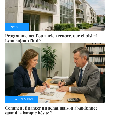
INVESTIR
Programme neuf ou ancien rénové, que choisir à
Lyon aujourd’hui ?
FINANCEMENT
Comment financer un achat maison abandonnée
quand la banque hésite ?